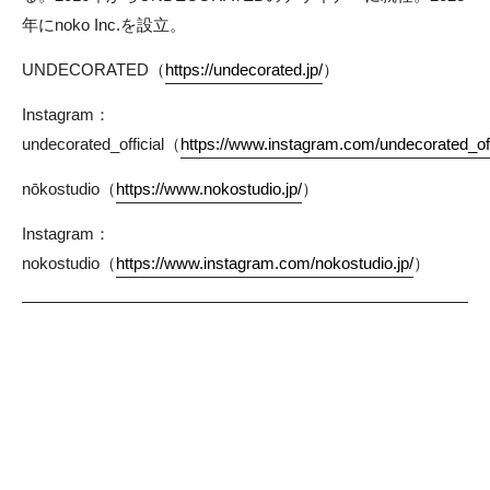
年にnoko Inc.を設立。
UNDECORATED（
https://undecorated.jp/
）
Instagram：
undecorated_official（
https://www.instagram.com/undecorated_offi
nōkostudio（
https://www.nokostudio.jp/
）
Instagram：
nokostudio（
https://www.instagram.com/nokostudio.jp/
）