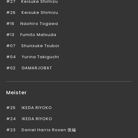
#27
Keisuke Shimizu
#26
Keisuke Shimizu
#16
Naohiro Togawa
#13
Fumito Matsuda
#07
Shunsuke Tsuboi
#04
Yurina Takiguchi
#02
GAMARJOBAT
Meister
#25
IKEDA RIYOKO
#24
IKEDA RIYOKO
#23
Daniel Harris Rosen 後編