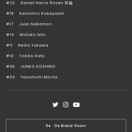
#22
Daniel Harris Rosen 前編
#19
Kenichiro Kobayashi
#17
Juan Nakamori
#14
Motoko Ishii
#11
Reiko Yukawa
#10
Tokiko Kato
#05
JUNKO KOSHINO
#03
Yasumichi Morita
Re・De Brand Vision