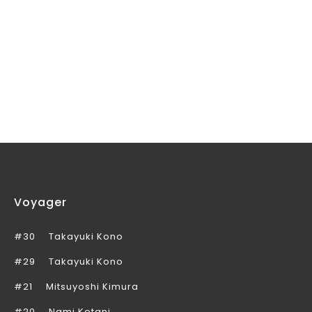
Voyager
#30
Takayuki Kono
#29
Takayuki Kono
#21
Mitsuyoshi Kimura
#20
Nami Kotani