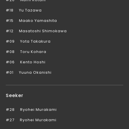
#18
Yu Tazawa
#15
Maako Yamashita
#12
Masatoshi Shimokawa
#09
Yota Takakura
#08
Toru Kohara
#06
Kento Hoshi
#01
Yuuna Okanishi
Seeker
#28
Ryohei Murakami
#27
Ryohei Murakami