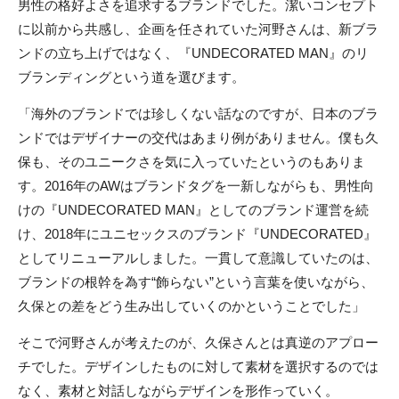
男性の格好よさを追求するブランドでした。潔いコンセプト
に以前から共感し、企画を任されていた河野さんは、新ブラ
ンドの立ち上げではなく、『UNDECORATED MAN』のリ
ブランディングという道を選びます。
「海外のブランドでは珍しくない話なのですが、日本のブラ
ンドではデザイナーの交代はあまり例がありません。僕も久
保も、そのユニークさを気に入っていたというのもありま
す。2016年のAWはブランドタグを一新しながらも、男性向
けの『UNDECORATED MAN』としてのブランド運営を続
け、2018年にユニセックスのブランド『UNDECORATED』
としてリニューアルしました。一貫して意識していたのは、
ブランドの根幹を為す“飾らない”という言葉を使いながら、
久保との差をどう生み出していくのかということでした」
そこで河野さんが考えたのが、久保さんとは真逆のアプロー
チでした。デザインしたものに対して素材を選択するのでは
なく、素材と対話しながらデザインを形作っていく。