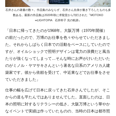
石井さんの著書の数々。作品集のみならず、石井さん自身が書き下ろしたものも多
数ある。最新の作品集は2020年秋に求龍堂から刊行された『MOTOKO
∞LIGHTOPIA 石井幹子 光の軌跡』
「日本に帰ってきたのが1968年。大阪万博（1970年開催）
の前だったので、万博のお仕事を色々やらせていただきまし
た。それからしばらく日本での活動をベースにしていたので
すが、オイルショックで照明デザインは電力の浪費だと風当
たりが強くなってしまって…そんな時にお声がけいただいた
のがミノル・ヤマサキさんという著名な日系のアメリカ人建
築家です。彼から依頼を受けて、中近東などでお仕事をさせ
ていただきました」
仕事の幅を広げて日本に戻ってきた石井さんでしたが、そこ
からの道も平たんではありませんでした。直面したのは、日
本の照明に対するリテラシーの低さ。大阪万博という華やか
なイベントで実績は作っていたものの、当時の日本は都市照