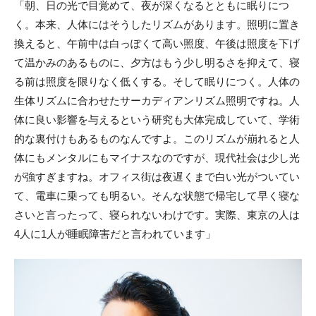
「朝、日の光で目覚めて、夜が深くなるとともに眠りにつ
く。本来、人体にはそうしたリズムがあります。照明に置き
換えると、午前中は白っぽくて高い照度、午後は照度を下げ
て温かみのあるものに、夕方はもう少し明るさを抑えて、寝
る前は照度を限りなく低くする。そして眠りにつく。人体の
生体リズムに合わせたサーカディアンリズム照明ですね。人
体に良い影響を与えるという研究も大体完成していて、学術
的な裏付けもあるものなんですよ。このリズムが崩れると人
体にもメンタルにもマイナスなのですが、現代社会は少し光
が強すぎますね。オフィス街は夜遅くまで白い光がついてい
て、電車に乗っても明るい。そんな状態で帰宅して早く寝な
さいと言ったって、寝られないわけです。実際、東京の人は
4人に1人が睡眠障害だと言われています」