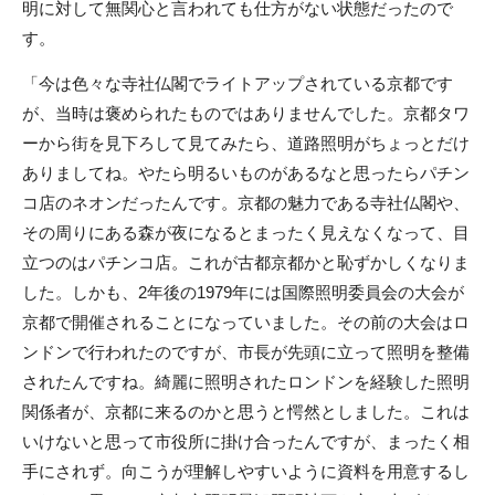
明に対して無関心と言われても仕方がない状態だったので
す。
「今は色々な寺社仏閣でライトアップされている京都です
が、当時は褒められたものではありませんでした。京都タワ
ーから街を見下ろして見てみたら、道路照明がちょっとだけ
ありましてね。やたら明るいものがあるなと思ったらパチン
コ店のネオンだったんです。京都の魅力である寺社仏閣や、
その周りにある森が夜になるとまったく見えなくなって、目
立つのはパチンコ店。これが古都京都かと恥ずかしくなりま
した。しかも、2年後の1979年には国際照明委員会の大会が
京都で開催されることになっていました。その前の大会はロ
ンドンで行われたのですが、市長が先頭に立って照明を整備
されたんですね。綺麗に照明されたロンドンを経験した照明
関係者が、京都に来るのかと思うと愕然としました。これは
いけないと思って市役所に掛け合ったんですが、まったく相
手にされず。向こうが理解しやすいように資料を用意するし