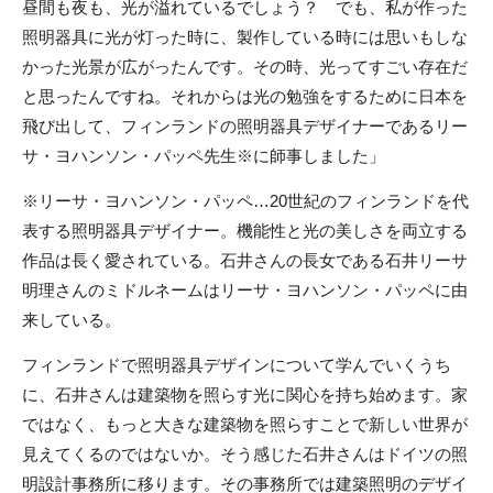
昼間も夜も、光が溢れているでしょう？ でも、私が作った
照明器具に光が灯った時に、製作している時には思いもしな
かった光景が広がったんです。その時、光ってすごい存在だ
と思ったんですね。それからは光の勉強をするために日本を
飛び出して、フィンランドの照明器具デザイナーであるリー
サ・ヨハンソン・パッペ先生※に師事しました」
※リーサ・ヨハンソン・パッペ…20世紀のフィンランドを代
表する照明器具デザイナー。機能性と光の美しさを両立する
作品は長く愛されている。石井さんの長女である石井リーサ
明理さんのミドルネームはリーサ・ヨハンソン・パッペに由
来している。
フィンランドで照明器具デザインについて学んでいくうち
に、石井さんは建築物を照らす光に関心を持ち始めます。家
ではなく、もっと大きな建築物を照らすことで新しい世界が
見えてくるのではないか。そう感じた石井さんはドイツの照
明設計事務所に移ります。その事務所では建築照明のデザイ