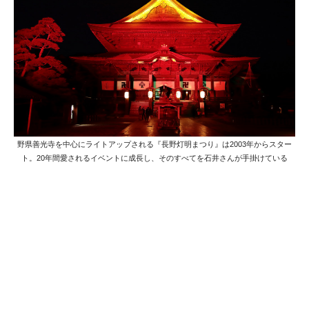
野県善光寺を中心にライトアップされる『長野灯明まつり』は2003年からスター
ト。20年間愛されるイベントに成長し、そのすべてを石井さんが手掛けている