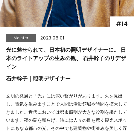
#14
2023.08.01
Meister
光に魅せられて、日本初の照明デザイナーに。
日
本のライトアップの生みの親、
石井幹子のリデザ
イン
石井幹子｜照明デザイナー
文明の発展と「光」には深い繋がりがあります。火を見出
し、電気を生み出すことで人間は活動領域や時間を拡大して
きました。近代においては都市照明が大きな役割を果たして
います。夜の闇を和らげ、時には人々の目を惹く観光スポッ
トにもなる都市の光。その中でも建築物や街並みを美しく浮